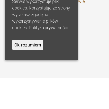
Gabienty specjalistyczne zdrowie
Serwis wykorzystuje pliki
cookies. Korzystając ze strony
wyrażasz zgodę na
wykorzystywanie plików
cookies.
Polityka prywatności.
Ok, rozumiem
Copyright © 2026 Małopolskie Badania Klinic
MAŁOPOLSKIE BADANIA KLINICZNE SPÓŁKA Z OGRANICZONĄ OD
KRAKOWA ŚRÓDMIEŚCIA W KRAKOWIE, XI WYDZIAŁ GOSPODARCZY 