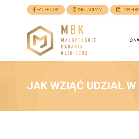
FACEBOOK
INSTAGRAM
LINKEDI
O N
JAK WZIĄĆ UDZIAŁ W