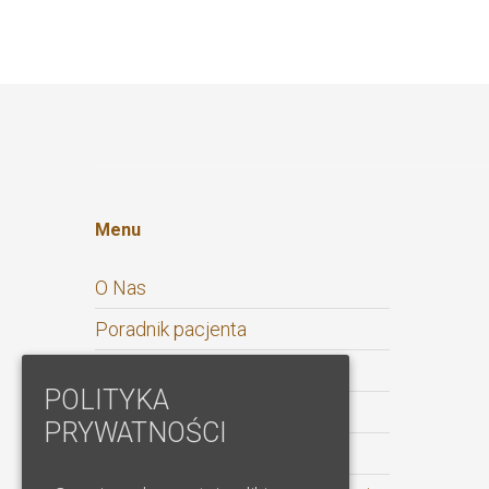
Menu
O Nas
Poradnik pacjenta
Sponsorzy/CRO
POLITYKA
Kariera
PRYWATNOŚCI
Kontakt