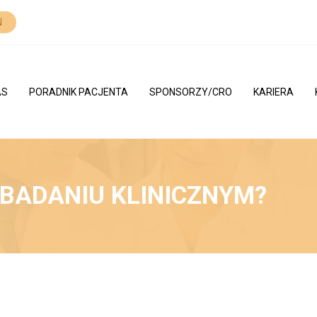
N
AS
PORADNIK PACJENTA
SPONSORZY/CRO
KARIERA
 BADANIU KLINICZNYM?