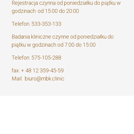
Rejestracja czynna od poniedziałku do piątku w
godzinach: od 15:00 do 20:00
Telefon: 533-353-133
Badania kliniczne czynne od poniedziałku do
piątku w godzinach od 7:00 do 15:00
Telefon: 575-105-288
fax: + 48 12 359-45-59
Mail: biuro@mbk.clinic
zne
POWIEDZIALNOŚCIĄ z siedzibą przy
ul. Królewskiej 31/, 30-040 Kraków
wpisana 
KRAJOWEGO REJESTRU SĄDOWEGO pod numerem KRS: 0000598298, NIP: 677239