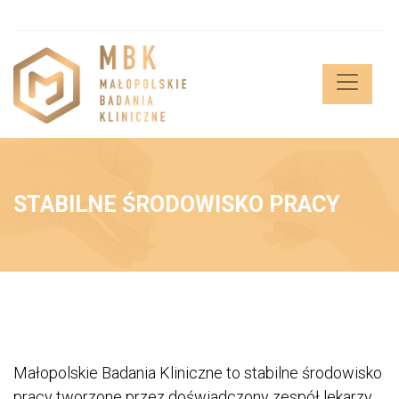
STABILNE ŚRODOWISKO PRACY
Małopolskie Badania Kliniczne to stabilne środowisko
pracy tworzone przez doświadczony zespół lekarzy