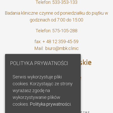
Telefon: 533-353-133
Badania kliniczne czynne od poniedziałku do piątku w
godzinach od 7:00 do 15:00
Telefon: 575-105-288
fax: + 48 12 359-45-59
Mail: biuro@mbk.clinic
POLITYKA PRYWATNOŚCI
Serwis wykorzystuje pliki
cookies. Korzystając ze strony
wyrażasz zgodę na
wykorzystywanie plików
cookies.
Polityka prywatności.